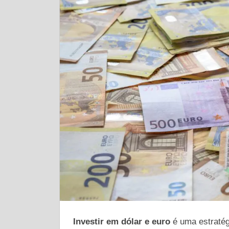
com
segurança!
Investir em dólar e euro
é uma estratégi