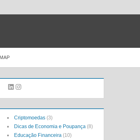
EMAP
LinkedIn
Instagram
Criptomoedas
(3)
Dicas de Economia e Poupança
(8)
Educação Financeira
(10)