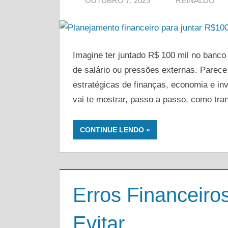
OUTUBRO 7, 2025
REINALDO
segurança!
Imagine ter juntado R$ 100 mil no banco 
de salário ou pressões externas. Parece
estratégicas de finanças, economia e inv
vai te mostrar, passo a passo, como tra
CONTINUE LENDO
Erros Financeir
Evitar