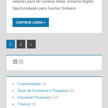
valiosas para ter sucesso nesse universo digital.
Oportunidades para Ganhar Dinheiro
CONTINUE LENDO
Paginação
Próximos
1
2
»
posts
de
LinkedIn
Instagram
posts
Criptomoedas
(3)
Dicas de Economia e Poupança
(8)
Educação Financeira
(10)
Finance
(9)