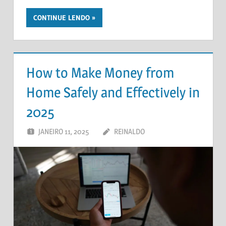
CONTINUE LENDO
How to Make Money from
Home Safely and Effectively in
2025
JANEIRO 11, 2025
REINALDO
UM COMENTÁRIO