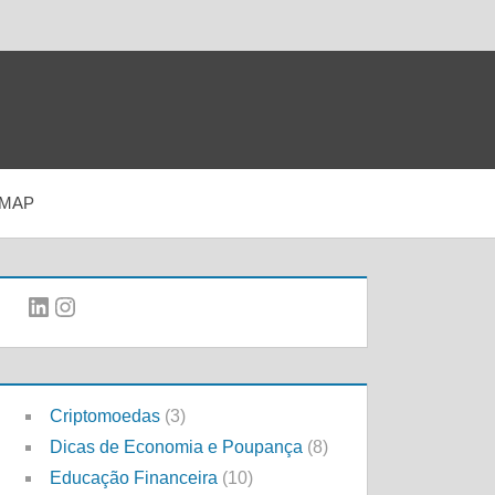
EMAP
LinkedIn
Instagram
Criptomoedas
(3)
Dicas de Economia e Poupança
(8)
Educação Financeira
(10)