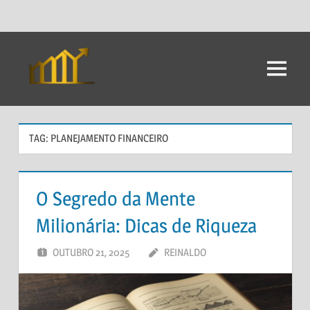
Ir
para
Menu
Dicas
o
conteúdo
Para
Investimento
TAG:
PLANEJAMENTO FINANCEIRO
O Segredo da Mente
Milionária: Dicas de Riqueza
OUTUBRO 21, 2025
REINALDO
DEIXE UM
COMENTÁRIO