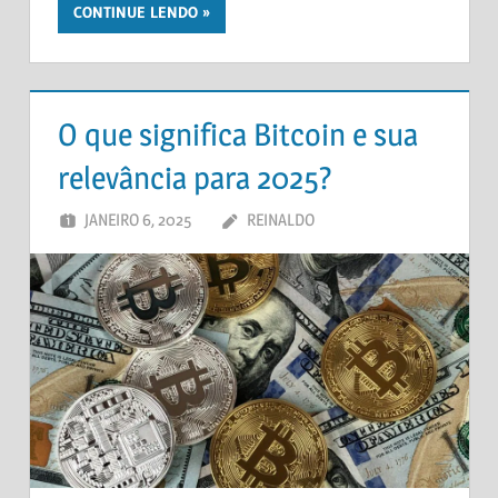
CONTINUE LENDO
O que significa Bitcoin e sua
relevância para 2025?
JANEIRO 6, 2025
REINALDO
DEIXE UM
COMENTÁRIO