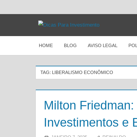
Ir
para
Dicas
Dicas
o
de
Investimentos:
conteúdo
HOME
BLOG
AVISO LEGAL
POL
Para
tudo
sobre
finanças,
Investimento
educação
TAG:
LIBERALISMO ECONÔMICO
financeira,
gestão,
criptomoedas
e
Milton Friedman:
estratégias
para
crescer
Investimentos e 
seu
dinheiro
com