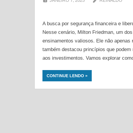
JANEIRO 7, 2025
REINALDO
segurança!
A busca por segurança financeira e lib
Nesse cenário, Milton Friedman, um dos
ensinamentos valiosos. Ele não apenas
também destacou princípios que podem s
aos investimentos. Vamos explorar com
CONTINUE LENDO