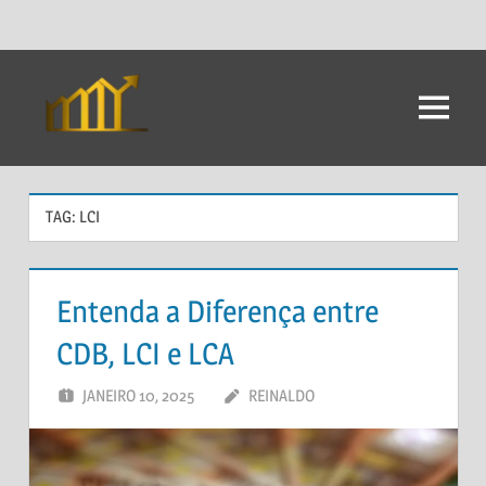
Ir
para
Menu
Dicas
o
conteúdo
Para
Investimento
TAG:
LCI
Entenda a Diferença entre
CDB, LCI e LCA
JANEIRO 10, 2025
REINALDO
DEIXE UM
COMENTÁRIO