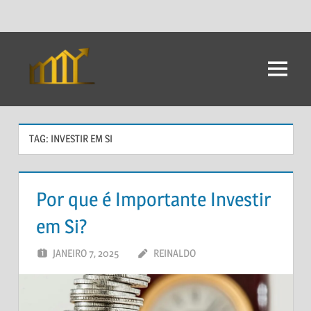
Ir
para
Menu
Dicas
o
conteúdo
Para
Investimento
TAG:
INVESTIR EM SI
Por que é Importante Investir
em Si?
JANEIRO 7, 2025
REINALDO
DEIXE UM
COMENTÁRIO