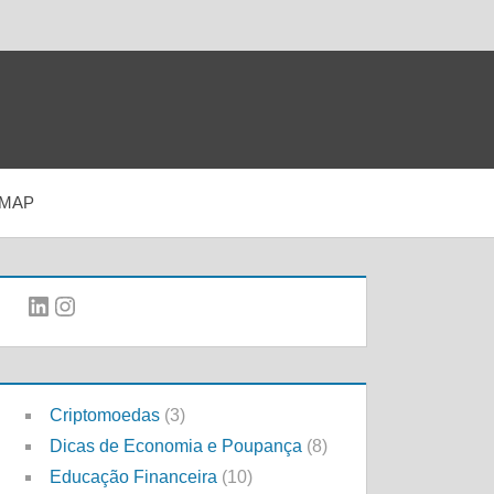
EMAP
LinkedIn
Instagram
Criptomoedas
(3)
Dicas de Economia e Poupança
(8)
Educação Financeira
(10)