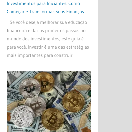
Investimentos para Iniciantes: Como
Começar e Transformar Suas Finanças
Se você deseja melhorar sua educação
financeira e dar os primeiros passos no
mundo dos investimentos, este guia é
para você. Investir é uma das estratégias
mais importantes para construir