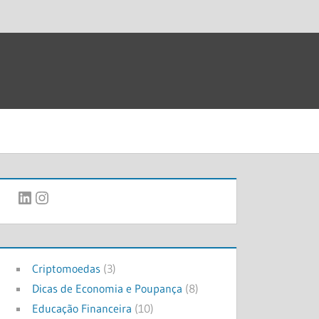
LinkedIn
Instagram
Criptomoedas
(3)
Dicas de Economia e Poupança
(8)
Educação Financeira
(10)